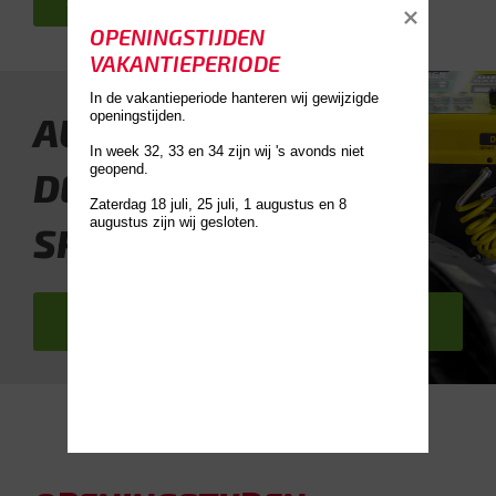
OPENINGSTIJDEN 
VAKANTIEPERIODE
In de vakantieperiode hanteren wij gewijzigde 
openingstijden.

AUTO DIEKER
In week 32, 33 en 34 zijn wij 's avonds niet 
geopend. 

DÉ UNIVERSELE
Zaterdag 18 juli, 25 juli, 1 augustus en 8 
SPECIALIST
Bel ons 0544-378266