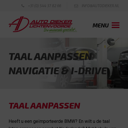
+31 (0) 544 37 82 66
INFO@AUTODIEKER.NL
MENU
TAAL AANPASSEN
NAVIGATIE & I-DRIVE
TAAL AANPASSEN
Heeft u een geïmporteerde BMW? En wilt u de taal