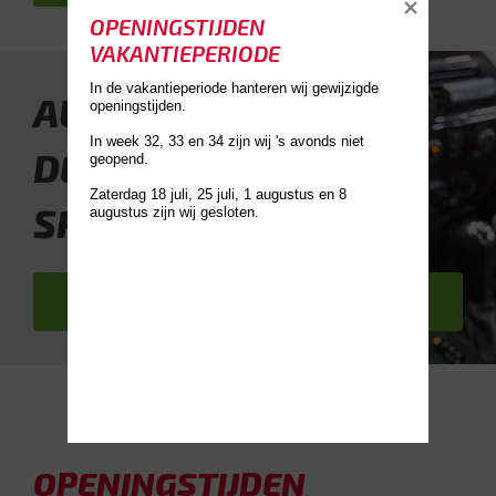
OPENINGSTIJDEN 
VAKANTIEPERIODE
In de vakantieperiode hanteren wij gewijzigde 
AUTO DIEKER
openingstijden.

In week 32, 33 en 34 zijn wij 's avonds niet 
DÉ UNIVERSELE
geopend. 

Zaterdag 18 juli, 25 juli, 1 augustus en 8 
SPECIALIST
Bel ons 0544-378266
OPENINGSTIJDEN